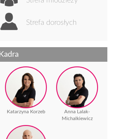
Strefa młodzieży
Strefa dorosłych
Kadra
Katarzyna Korzeb
Anna Lalak-
Michalkiewicz