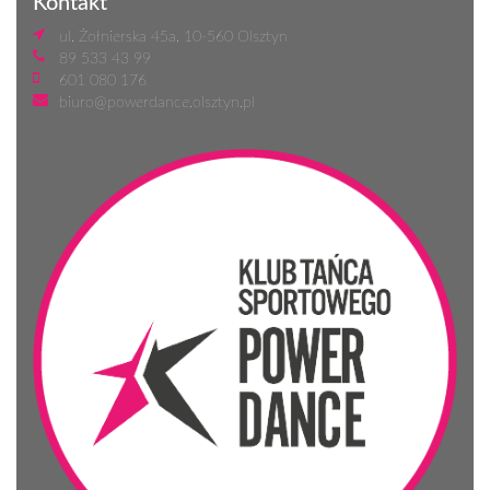
Kontakt
ul. Żołnierska 45a, 10-560 Olsztyn
89 533 43 99
601 080 176
biuro@powerdance.olsztyn.pl