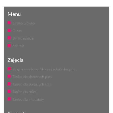
Menu
Strona główna
O nas
SM Pojezierze
Kontakt
Zajęcia
Zajęcia sportowe, fitness i rehabilitacyjne
Taniec dla dorosłych pary
Taniec dla dorosłych solo
Taniec dla dzieci
Taniec dla młodzieży