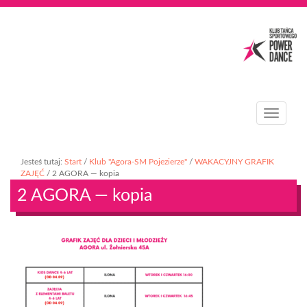
T
o
g
g
Jesteś tutaj:
Start
/
Klub "Agora-SM Pojezierze"
/
WAKACYJNY GRAFIK
l
ZAJĘĆ
/
2 AGORA — kopia
e
2 AGORA — kopia
n
a
v
i
g
a
t
i
o