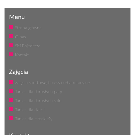
Menu
Strona główna
O nas
SM Pojezierze
Kontakt
Zajęcia
Zajęcia sportowe, fitness i rehabilitacyjne
Taniec dla dorosłych pary
Taniec dla dorosłych solo
Taniec dla dzieci
Taniec dla młodzieży