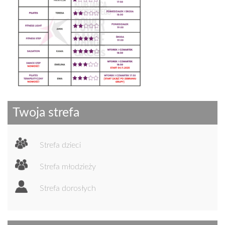
n
Twoja strefa
Strefa dzieci
Strefa młodzieży
Strefa dorosłych