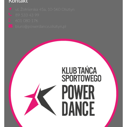
Kontakt
ul. Żołnierska 45a, 10-560 Olsztyn
89 533 43 99
601 080 176
biuro@powerdance.olsztyn.pl