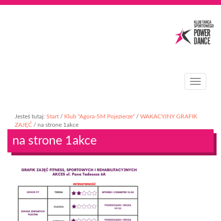
T
o
g
g
Jesteś tutaj:
Start
/
Klub "Agora-SM Pojezierze"
/
WAKACYJNY GRAFIK
l
ZAJĘĆ
/
na strone 1akce
e
na strone 1akce
n
a
v
i
g
a
t
i
o