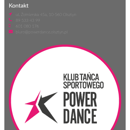
Kontakt
ul. Żołnierska 45a, 10-560 Olsztyn
89 533 43 99
601 080 176
biuro@powerdance.olsztyn.pl