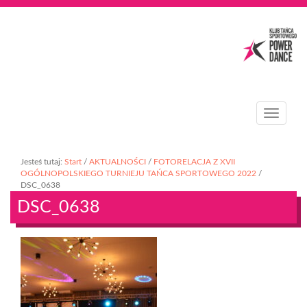
T
o
g
g
Jesteś tutaj:
Start
/
AKTUALNOŚCI
/
FOTORELACJA Z XVII
l
OGÓLNOPOLSKIEGO TURNIEJU TAŃCA SPORTOWEGO 2022
/
e
DSC_0638
n
DSC_0638
a
v
i
g
a
t
i
o