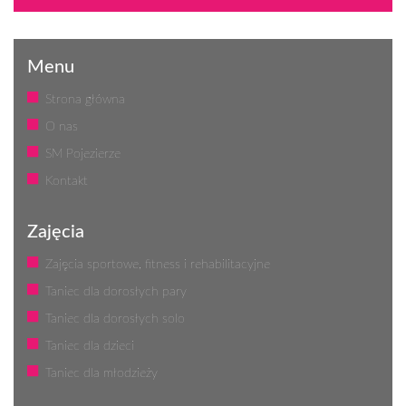
Menu
Strona główna
O nas
SM Pojezierze
Kontakt
Zajęcia
Zajęcia sportowe, fitness i rehabilitacyjne
Taniec dla dorosłych pary
Taniec dla dorosłych solo
Taniec dla dzieci
Taniec dla młodzieży