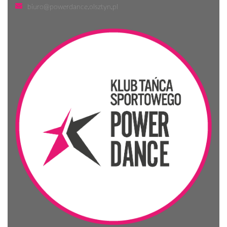
biuro@powerdance.olsztyn.pl