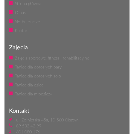
Strona główna
O nas
SM Pojezierze
Kontakt
Zajęcia
Zajęcia sportowe, fitness i rehabilitacyjne
Taniec dla dorosłych pary
Taniec dla dorosłych solo
Taniec dla dzieci
Taniec dla młodzieży
Kontakt
ul. Żołnierska 45a, 10-560 Olsztyn
89 533 43 99
601 080 176