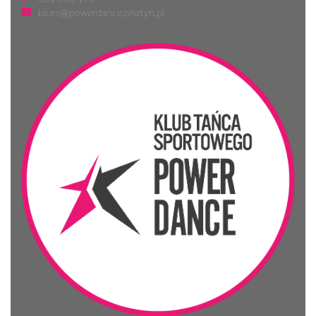
biuro@powerdance.olsztyn.pl