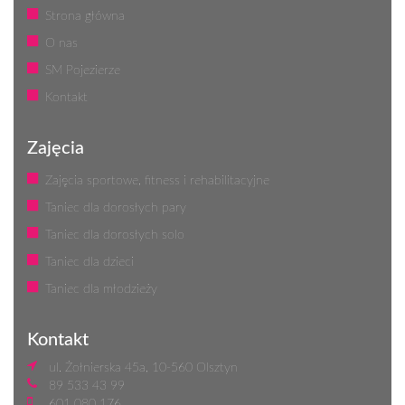
Strona główna
O nas
SM Pojezierze
Kontakt
Zajęcia
Zajęcia sportowe, fitness i rehabilitacyjne
Taniec dla dorosłych pary
Taniec dla dorosłych solo
Taniec dla dzieci
Taniec dla młodzieży
Kontakt
ul. Żołnierska 45a, 10-560 Olsztyn
89 533 43 99
601 080 176