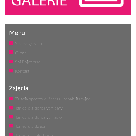
Menu
Strona główna
O nas
SM Pojezierze
Kontakt
Zajęcia
Zajęcia sportowe, fitness i rehabilitacyjne
Taniec dla dorosłych pary
Taniec dla dorosłych solo
Taniec dla dzieci
Taniec dla młodzieży