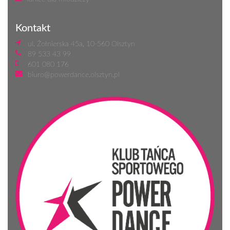
Kontakt
ul. Żołnierska 45a, 10-560 Olsztyn
89 533 43 99
601 080 176
biuro@powerdance.olsztyn.pl