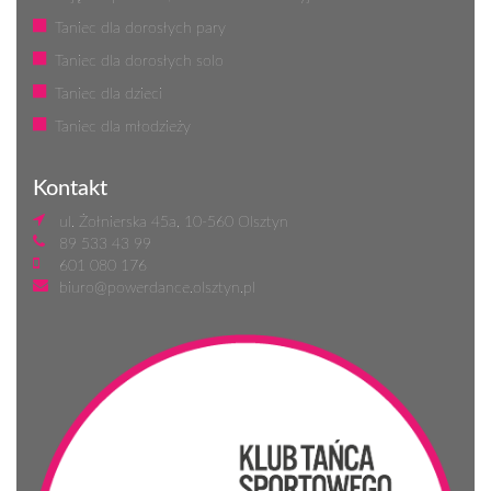
Taniec dla dorosłych pary
Taniec dla dorosłych solo
Taniec dla dzieci
Taniec dla młodzieży
Kontakt
ul. Żołnierska 45a, 10-560 Olsztyn
89 533 43 99
601 080 176
biuro@powerdance.olsztyn.pl