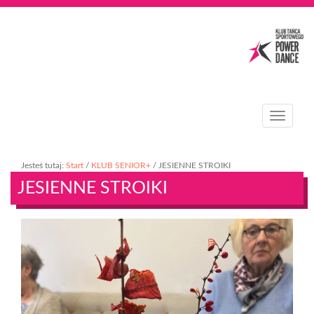
T
o
g
g
Jesteś tutaj:
Start
/
KLUB SENIOR+
/
JESIENNE STROIKI
l
JESIENNE STROIKI
e
n
a
v
i
g
a
t
i
o