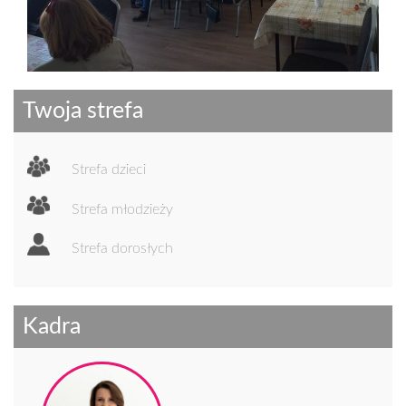
Twoja strefa
Strefa dzieci
Strefa młodzieży
Strefa dorosłych
Kadra