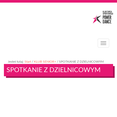
T
o
g
g
Jesteś tutaj:
Start
/
KLUB SENIOR+
/
SPOTKANIE Z DZIELNICOWYM
l
SPOTKANIE Z DZIELNICOWYM
e
n
a
v
i
g
a
t
i
o