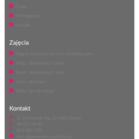
O nas
SM Pojezierze
Kontakt
Zajęcia
Zajęcia sportowe, fitness i rehabilitacyjne
Taniec dla dorosłych pary
Taniec dla dorosłych solo
Taniec dla dzieci
Taniec dla młodzieży
Kontakt
ul. Żołnierska 45a, 10-560 Olsztyn
89 533 43 99
601 080 176
biuro@powerdance.olsztyn.pl