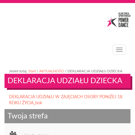
T
o
g
g
Jesteś tutaj:
Start
/
AKTUALNOŚCI
/
DEKLARACJA UDZIAŁU DZIECKA
l
DEKLARACJA UDZIAŁU DZIECKA
e
n
a
DEKLARACJA UDZIAŁU W ZAJĘCIACH OSOBY PONIŻEJ 18
v
ROKU ŻYCIA_bok
i
g
Twoja strefa
a
t
i
o