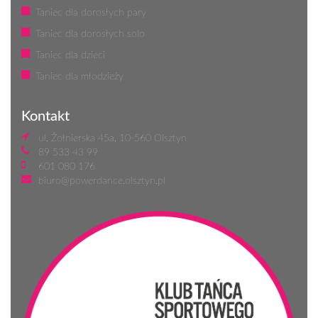
Taniec dla dorosłych pary
Taniec dla dorosłych solo
Taniec dla dzieci
Taniec dla młodzieży
Kontakt
ul. Żołnierska 45a, 10-560 Olsztyn
89 533 43 99
601 080 176
biuro@powerdance.olsztyn.pl