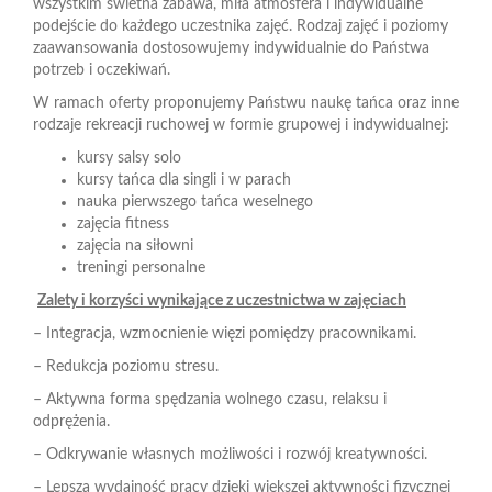
wszystkim świetna zabawa, miła atmosfera i indywidualne
n
podejście do każdego uczestnika zajęć. Rodzaj zajęć i poziomy
zaawansowania dostosowujemy indywidualnie do Państwa
potrzeb i oczekiwań.
W ramach oferty proponujemy Państwu naukę tańca oraz inne
rodzaje rekreacji ruchowej w formie grupowej i indywidualnej:
kursy salsy solo
kursy tańca dla singli i w parach
nauka pierwszego tańca weselnego
zajęcia fitness
zajęcia na siłowni
treningi personalne
Zalety i korzyści wynikające z uczestnictwa w zajęciach
– Integracja, wzmocnienie więzi pomiędzy pracownikami.
– Redukcja poziomu stresu.
– Aktywna forma spędzania wolnego czasu, relaksu i
odprężenia.
– Odkrywanie własnych możliwości i rozwój kreatywności.
– Lepsza wydajność pracy dzięki większej aktywności fizycznej