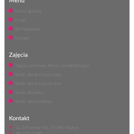
Menu
Strona główna
O nas
SM Pojezierze
Kontakt
Zajęcia
Zajęcia sportowe, fitness i rehabilitacyjne
Taniec dla dorosłych pary
Taniec dla dorosłych solo
Taniec dla dzieci
Taniec dla młodzieży
Kontakt
ul. Żołnierska 45a, 10-560 Olsztyn
89 533 43 99