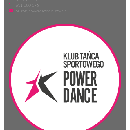
601 080 176
biuro@powerdance.olsztyn.pl