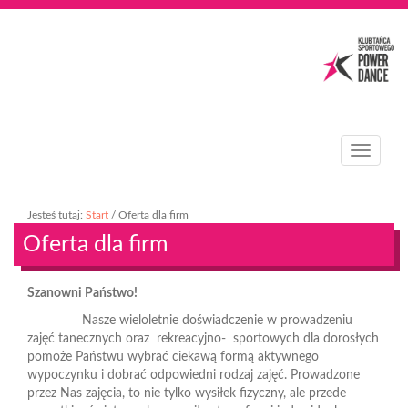
T
o
g
g
Jesteś tutaj:
Start
/
Oferta dla firm
l
Oferta dla firm
e
n
a
Szanowni Państwo!
v
i
Nasze wieloletnie doświadczenie w prowadzeniu
g
zajęć tanecznych oraz rekreacyjno- sportowych dla dorosłych
a
pomoże Państwu wybrać ciekawą formą aktywnego
t
wypoczynku i dobrać odpowiedni rodzaj zajęć. Prowadzone
i
przez Nas zajęcia, to nie tylko wysiłek fizyczny, ale przede
o