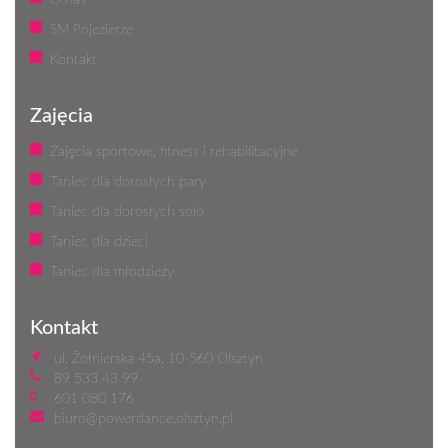
O nas
SM Pojezierze
Kontakt
Zajęcia
Zajęcia sportowe, fitness i rehabilitacyjne
Taniec dla dorosłych pary
Taniec dla dorosłych solo
Taniec dla dzieci
Taniec dla młodzieży
Kontakt
ul. Żołnierska 45a, 10-560 Olsztyn
89 533 43 99
601 080 176
biuro@powerdance.olsztyn.pl