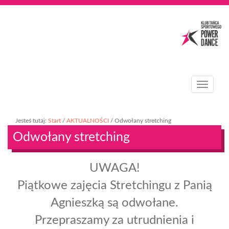
T
o
g
g
Jesteś tutaj:
Start
/
AKTUALNOŚCI
/
Odwołany stretching
l
Odwołany stretching
e
n
a
UWAGA!
v
i
Piątkowe zajęcia Stretchingu z Panią
g
a
Agnieszką są odwołane.
t
Przepraszamy za utrudnienia i
i
o