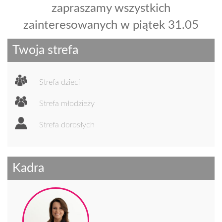
zapraszamy wszystkich
n
zainteresowanych w piątek 31.05
Twoja strefa
Strefa dzieci
Strefa młodzieży
Strefa dorosłych
Kadra