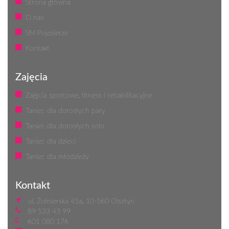
Strona główna
O nas
SM Pojezierze
Kontakt
Zajęcia
Zajęcia sportowe, fitness i rehabilitacyjne
Taniec dla dorosłych pary
Taniec dla dorosłych solo
Taniec dla dzieci
Taniec dla młodzieży
Kontakt
ul. Żołnierska 45a, 10-560 Olsztyn
89 533 43 99
601 080 176