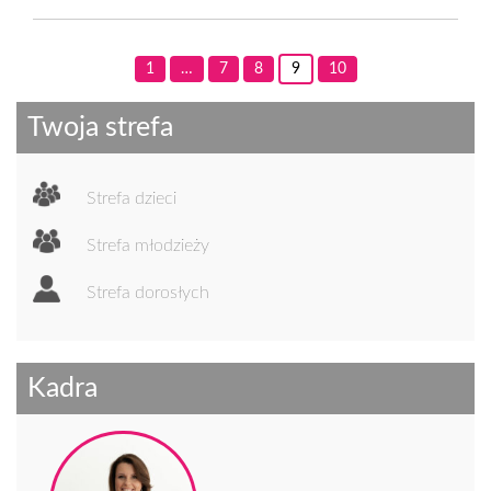
1
…
7
8
9
10
Twoja strefa
Strefa dzieci
Strefa młodzieży
Strefa dorosłych
Kadra