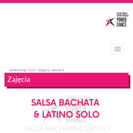
T
o
g
g
Jesteś tutaj:
Start
/
Zajęcia
, strona 9
l
Zajęcia
e
n
a
v
i
g
a
t
i
SALSA BACHATA & LATINO
o