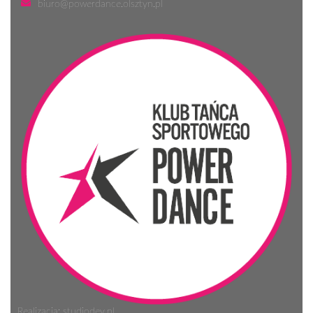
biuro@powerdance.olsztyn.pl
Realizacja: studiodev.pl